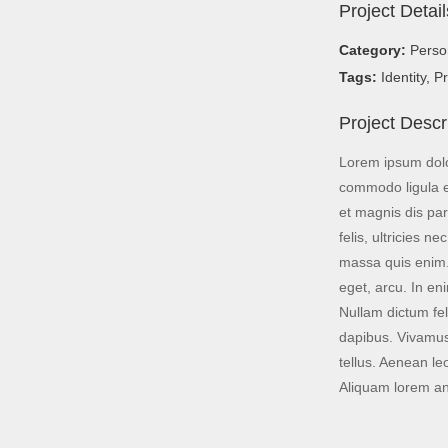
Project Detail
Category:
Perso
Tags:
Identity
,
Pr
Project Descr
Lorem ipsum dolor
commodo ligula e
et magnis dis pa
felis, ultricies 
massa quis enim. 
eget, arcu. In eni
Nullam dictum fel
dapibus. Vivamus
tellus. Aenean leo
Aliquam lorem ant