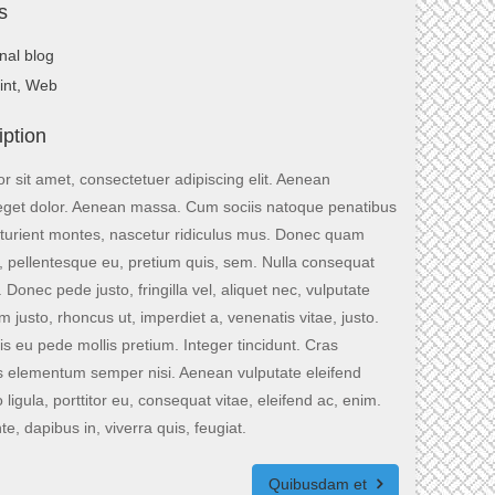
s
nal blog
int
,
Web
iption
 sit amet, consectetuer adipiscing elit. Aenean
get dolor. Aenean massa. Cum sociis natoque penatibus
rturient montes, nascetur ridiculus mus. Donec quam
nec, pellentesque eu, pretium quis, sem. Nulla consequat
Donec pede justo, fringilla vel, aliquet nec, vulputate
m justo, rhoncus ut, imperdiet a, venenatis vitae, justo.
is eu pede mollis pretium. Integer tincidunt. Cras
 elementum semper nisi. Aenean vulputate eleifend
 ligula, porttitor eu, consequat vitae, eleifend ac, enim.
e, dapibus in, viverra quis, feugiat.
Quibusdam et