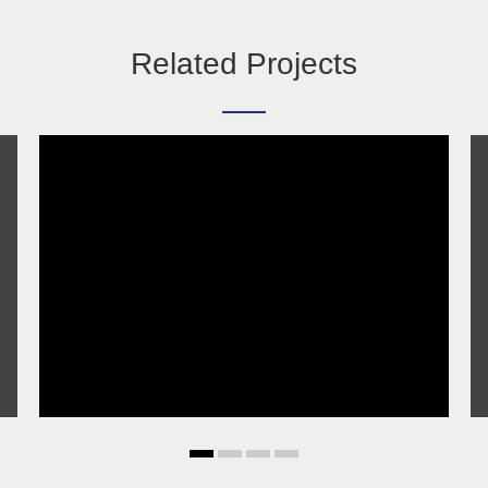
Related Projects
Viverra quis
Lorem ipsum dolor sit amet, consectetuer adipiscing
elit....