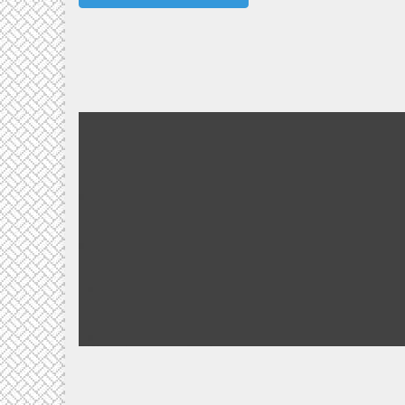
Donec pede justo
Lorem ipsum dolor sit amet, consectetuer adipiscing
elit....