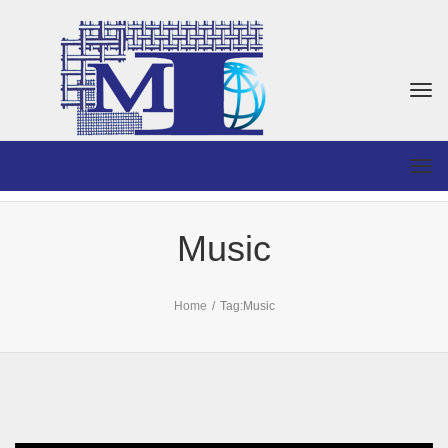
Togg
navi
Togg
navi
Music
Home
/
Tag:
Music