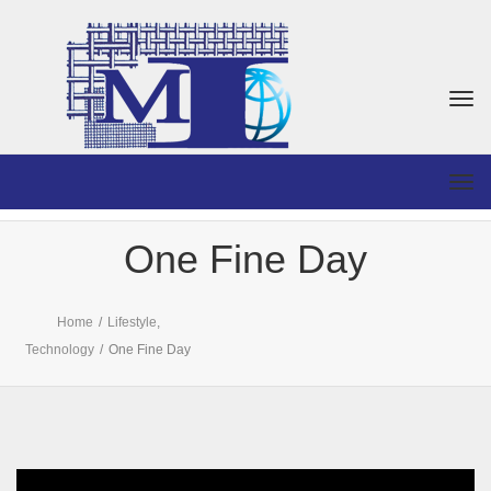
Togg
navi
Togg
navi
One Fine Day
Home
/
Lifestyle
,
Technology
/
One Fine Day